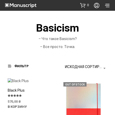
0
Basicism
– Что такое Basicism?
– Все просто. Точка.
ФИЛЬТР
ИСХОДНАЯ СОРТИРОВКА
OUT OF STOCK
Black Plus
Оценка
570,00
₴
5.00
из 5
В КОРЗИНУ