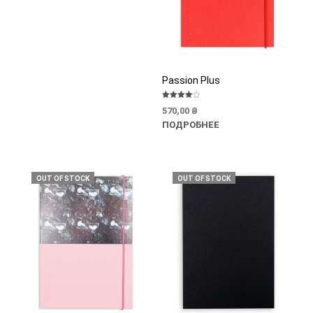
Passion Plus
Оценка
570,00
₴
4.00
из 5
ПОДРОБНЕЕ
OUT OF STOCK
OUT OF STOCK