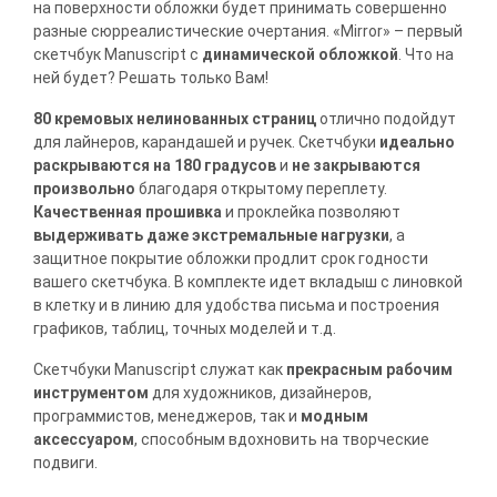
на поверхности обложки будет принимать совершенно
разные сюрреалистические очертания. «Mirror» – первый
скетчбук Manuscript с
динамической обложкой
. Что на
ней будет? Решать только Вам!
80 кремовых нелинованных страниц
отлично подойдут
для лайнеров, карандашей и ручек. Скетчбуки
идеально
раскрываются на 180 градусов
и
не закрываются
произвольно
благодаря открытому переплету.
Качественная прошивка
и проклейка позволяют
выдерживать даже экстремальные нагрузки
, а
защитное покрытие обложки продлит срок годности
вашего скетчбука. В комплекте идет вкладыш с линовкой
в клетку и в линию для удобства письма и построения
графиков, таблиц, точных моделей и т.д.
Скетчбуки Manuscript служат как
прекрасным рабочим
инструментом
для художников, дизайнеров,
программистов, менеджеров, так и
модным
аксессуаром
, способным вдохновить на творческие
подвиги.