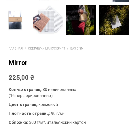
ГЛАВНАЯ
/
СКЕТЧБУКИ МАНУСКРИПТ
/
BASICISM
Mirror
225,00
₴
Кол-во страниц:
80 нелинованных
(16 перфорированных)
Цвет страниц:
кремовый
Плотность страниц:
90 г/м²
Обложка:
300 г/м², итальянский картон