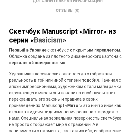
ДОПОЛНИТЕЛЬНАЯ ИНФОРМАЦИЯ
ОТЗЫВЫ (0)
Скетчбук Manuscript «Mirror» из
серии «
Basicism
»
Первый в Украине
скетчбук с
открытым переплетом
.
Обложка создана из плотного дизайнерского картона с
зеркальной поверхностью
.
Художники классических эпох всегда отображали
реальность в той или иной степени подобия. Начиная с
эпохи импрессионизма, художникам стали малы рамки
окружающего мира и они начали на свой вкус и цвет
перекраивать его законы и правила в своих
произведениях. Manuscript «
Mirror
» это ничто иное как
отсылка к идеям видоизменения реальности рядом с
нами. Специальная зеркальная поверхность скетчбука
не просто отображает мир в отражении. А в
зависимости от момента, света и изгиба, изображение