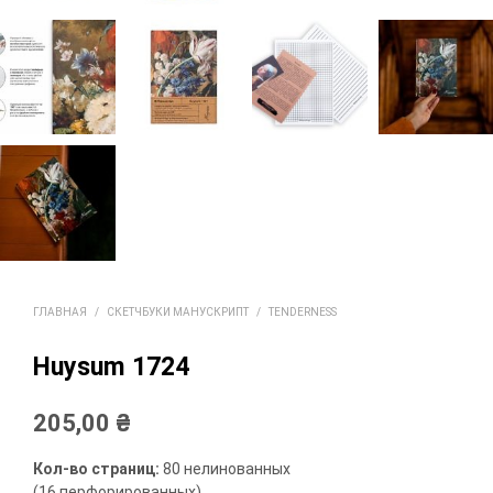
ГЛАВНАЯ
/
СКЕТЧБУКИ МАНУСКРИПТ
/
TENDERNESS
Huysum 1724
205,00
₴
Кол-во страниц:
80 нелинованных
(16 перфорированных)