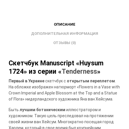
ОПИСАНИЕ
ДОПОЛНИТЕЛЬНАЯ ИНФОРМАЦИЯ
ОТЗЫВЫ (0)
Скетчбук Manuscript «Huysum
1724» из серии «
Tenderness
»
Первый в Украине
скетчбук с
открытым переплетом
.
На обложке изображен натюрморт «Flowers in a Vase with
Crown Imperial and Apple Blossom at the Top and a Statue
of Flora» нидерландского художника Яна ван Хейсума.
Быть
лучшим ботаническим
иллюстратором и
художником. Такую цель преследовал на протяжении
своей жизни ван Хейсум. Многократно посещая город
Харлем, который в свое время был крупнейшим