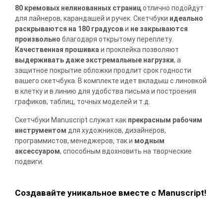
80 кремовых нелинованных страниц
отлично подойдут
для лайнеров, карандашей и ручек. Скетчбуки
идеально
раскрываются на 180 градусов
и
не закрываются
произвольно
благодаря открытому переплету.
Качественная прошивка
и проклейка позволяют
выдерживать даже экстремальные нагрузки
, а
защитное покрытие обложки продлит срок годности
вашего скетчбука. В комплекте идет вкладыш с линовкой
в клетку и в линию для удобства письма и построения
графиков, таблиц, точных моделей и т.д.
Скетчбуки Manuscript служат как
прекрасным рабочим
инструментом
для художников, дизайнеров,
программистов, менеджеров, так и
модным
аксессуаром
, способным вдохновить на творческие
подвиги.
Создавайте уникальное вместе с Manuscript!