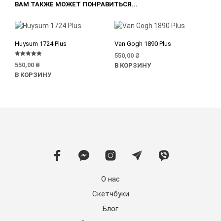
ВАМ ТАКЖЕ МОЖЕТ ПОНРАВИТЬСЯ...
Huysum 1724 Plus
Van Gogh 1890 Plus
550,00
₴
Оценка
550,00
₴
В КОРЗИНУ
5.00
из 5
В КОРЗИНУ
О нас
Скетчбуки
Блог