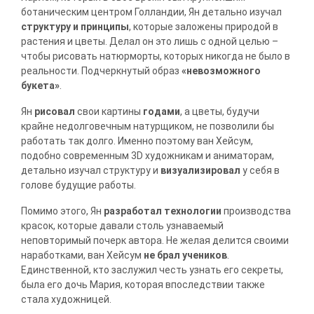
ботаническим центром Голландии, Ян детально изучал
структуру и принципы
, которые заложены природой в
растения и цветы. Делал он это лишь с одной целью –
чтобы рисовать натюрморты, которых никогда не было в
реальности. Подчеркнутый образ
«невозможного
букета»
.
Ян
рисовал
свои картины
годами
, а цветы, будучи
крайне недолговечным натурщиком, не позволили бы
работать так долго.
Именно поэтому ван Хейсум,
подобно современным 3D художникам и аниматорам,
детально изучал структуру и
визуализировал
у себя в
голове будущие работы.
Помимо этого, Ян
разработал технологии
производства
красок, которые давали столь узнаваемый
неповторимый почерк автора. Не желая делится своими
наработками, ван Хейсум
не брал учеников
.
Единственной, кто заслужил честь узнать его секреты,
была его дочь Мария, которая впоследствии также
стала художницей.