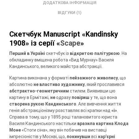
ДОДАТКОВА ІНФОРМАЦІЯ
ВІДГУКИ (1)
Скетчбук Manuscript «Kandinsky
1908» із серії «
Scape
»
Перший в Україні
скетчбук із
відкритою палітуркою
. На
обкладинку вміщена робота «Вид Мурнау» Василя
Кандинського, великого майстра абстракції.
Картина виконана у форматі
пейзажного живопису
, що
абсолютно
не властиво художнику
, який прославився
абстрактно-геометричним
стилем. Виявивши цю
картину в Ермітажі,
не
одразу
повіриш
у те, що вона
створена рукою Кандинського
. Але вивчення життя
генія абстракціонізму розставляє всі крапки над
«і»
.
Справа в тому, що у 1895 році талановитого юриста
Василя Кандинського настільки
вразила картина Клода
Моне
«Стоги сіна», яку він побачив на виставці
імпресіоністів у Москві, що,
покинувши
всі
кар’єрні