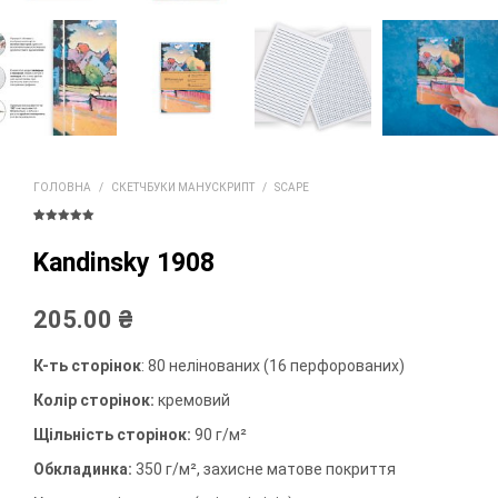
ГОЛОВНА
/
СКЕТЧБУКИ МАНУСКРИПТ
/
SCAPE
Rated
1
5.00
out of 5
based on
Kandinsky 1908
customer
rating
205.00
₴
К-ть сторінок
: 80 нелінованих (16 перфорованих)
Колір сторінок:
кремовий
Щільність сторінок:
90 г/м²
Обкладинка:
350 г/м², захисне матове покриття