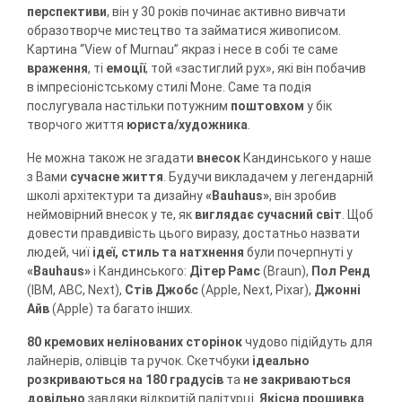
перспективи
, він у 30 років починає активно вивчати
образотворче мистецтво та займатися живописом.
Картина “View of Murnau” якраз і несе в собі те саме
враження
, ті
емоції
, той «застиглий рух», які він побачив
в імпресіоністському стилі Моне. Саме та подія
послугувала настільки потужним
поштовхом
у бік
творчого життя
юриста/художника
.
Не можна також не згадати
внесок
Кандинського у наше
з Вами
сучасне життя
. Будучи викладачем у легендарній
школі архітектури та дизайну
«Bauhaus»
, він зробив
неймовірний внесок у те, як
виглядає сучасний світ
. Щоб
довести правдивість цього виразу, достатньо назвати
людей, чиї
ідеї, стиль та натхнення
були почерпнуті у
«Bauhaus»
і Кандинського:
Дітер Рамс
(Braun),
Пол Ренд
(IBM, ABC, Next),
Стів Джобс
(Apple, Next, Pixar),
Джонні
Айв
(Apple) та багато інших.
80 кремових нелінованих сторінок
чудово підійдуть для
лайнерів, олівців та ручок. Скетчбуки
ідеально
розкриваються на 180 градусів
та
не закриваються
довільно
завдяки відкритій палітурці.
Якісна прошивка