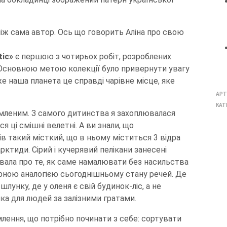
іж сама автор. Ось що говорить Аліна про свою
tic»
є першою з чотирьох робіт, розроблених
. Основною метою колекції було привернути увагу
 наша планета це справді чарівне місце, яке
АРТ
КАТ
мленим. З самого дитинства я захоплювалася
ці смішні велетні. А ви знали, що
нів такий місткий, що в ньому міститься 3 відра
рктиди. Сірий і кучерявий пелікани занесені
вала про те, як саме намалювати без насильства
мирною аналогією сьогоднішньому стану речей. Де
 шлунку, де у оленя є свій будинок-ліс, а не
шка для людей за залізними гратами.
лення, що потрібно починати з себе: сортувати