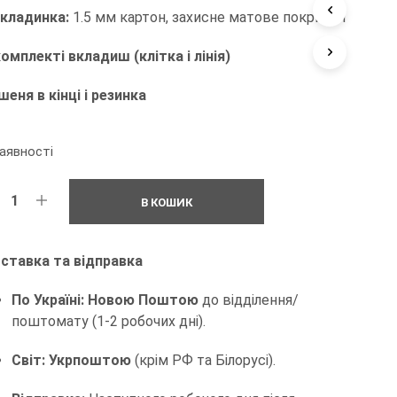
кладинка:
1.5 мм картон, захисне матове покриття
Н
І
Й
комплекті вкладиш (клітка і лінія)
.
шеня в кінці і резинка
аявності
В КОШИК
ставка та відправка
По Україні:
Новою Поштою
до відділення/
поштомату (1-2 робочих дні).
Світ:
Укрпоштою
(крім РФ та Білорусі).