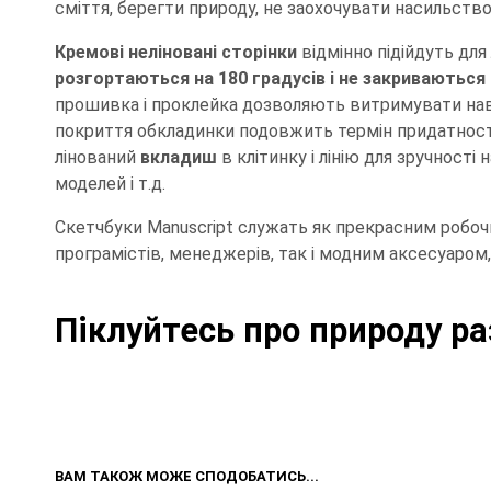
сміття, берегти природу, не заохочувати насильств
Кремові неліновані сторінки
відмінно підійдуть для 
розгортаються на 180 градусів і не закриваються
прошивка і проклейка дозволяють витримувати нав
покриття обкладинки подовжить термін придатності
лінований
вкладиш
в клітинку і лінію для зручності
моделей і т.д.
Скетчбуки Manuscript служать як прекрасним робоч
програмістів, менеджерів, так і модним аксесуаром,
Піклуйтесь про природу ра
ВАМ ТАКОЖ МОЖЕ СПОДОБАТИСЬ...