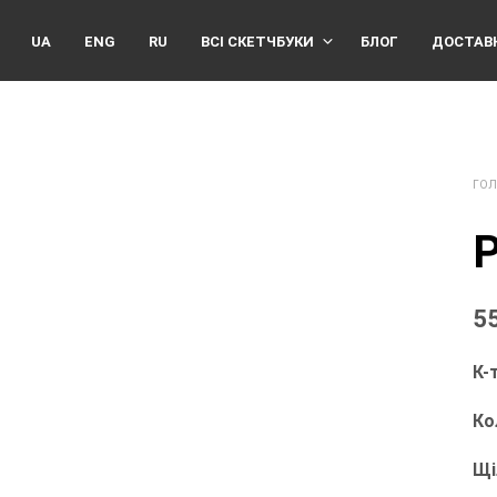
UA
ENG
RU
ВСІ СКЕТЧБУКИ
БЛОГ
ДОСТАВК
ГОЛ
P
5
К-
Ко
Щі