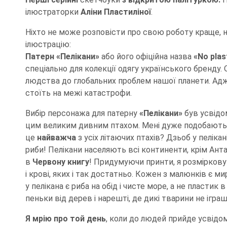
ілюстраторки
Аліни Пластиліної
.
Ніхто не може розповісти про свою роботу краще, н
ілюстрацію:
Патерн «Пелікани»
або його офіційна назва
«No plas
спеціально для колекції одягу українського бренду
людства до глобальних проблем нашої планети. Адже
стоїть на межі катастрофи.
Вибір персонажа для патерну
«Пелікани»
був усвідо
цим великим дивним птахом. Мені дуже подобаються 
це
найважча
з усіх літаючих птахів? Дзьоб у пеліка
риби! Пелікани населяють всі континенти, крім Анта
в
Червону книгу
! Придумуючи принти, я розміркову
і крові, яких і так достатньо. Кожен з малюнків є 
у пелікана є риба на обід і чисте море, а не пластик в
пеньки від дерев і нарешті, де дикі тварини не ігра
Я мрію про той день
, коли до людей прийде усвідом