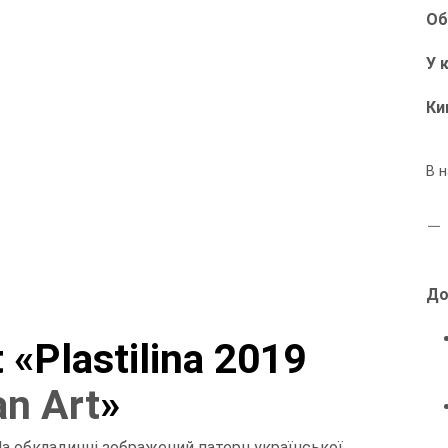
Об
У 
Ки
В н
До
«Plastilina 2019
an Art
»
а обкладинці зображений патерн української