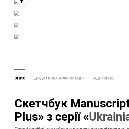
ОПИС
ДОДАТКОВА ІНФОРМАЦІЯ
ВІДГУКИ (0)
Скетчбук Manuscript 
Plus» з серії «
Ukraini
Перші серійні
скетчбуки
з відкритою палітуркою.
Н