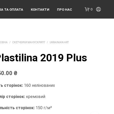
0
А ТА ОПЛАТА
КОНТАКТИ
ПРО НАС
ОВНА
/
СКЕТЧБУКИ МАНУСКРИПТ
/
UKRAINIAN ART
lastilina 2019 Plus
К
50.00
₴
О
Ш
И
ть сторінок:
160 нелінованих
К
П
лір сторінок:
кремовий
О
Р
льність сторінок:
150 г/м²
О
Ж