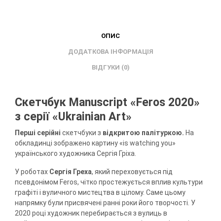
ОПИС
ДОДАТКОВА ІНФОРМАЦІЯ
ВІДГУКИ (0)
Скетчбук Manuscript «Feros 2020»
з серії
«
Ukrainian Art
»
Перші серійні
скетчбуки з
відкритою палітуркою.
На
обкладинці зображено картину «is watching you»
українського художника Сергія Гріха.
У роботах
Сергія Греха
, який переховується під
псевдонімом Feros, чітко простежується вплив культури
графіті і вуличного мистецтва в цілому. Саме цьому
напрямку були присвячені ранні роки його творчості. У
2020 році художник перебирається з вулиць в