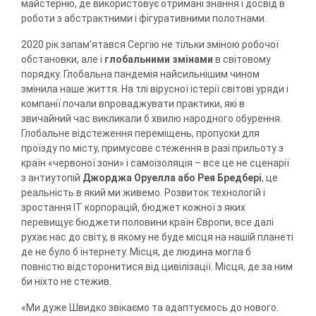
майстерню, де використовує отримані знання і досвід в
роботи з абстрактними і фігуративними полотнами.
2020 рік запам’ятався Сергію не тільки зміною робочої
обстановки, але і
глобальними змінами
в світовому
порядку. Глобальна пандемія найсильнішим чином
змінила наше життя. На тлі вірусної істерії світові уряди і
компанії почали впроваджувати практики, які в
звичайний час викликали б хвилю народного обурення.
Глобальне відстеження переміщень, пропуски для
проїзду по місту, примусове стеження в разі прильоту з
країн «червоної зони» і самоізоляція – все це не сценарії
з антиутопій
Джорджа Оруелла або Рея Бредбері
, це
реальність в який ми живемо. Розвиток технологій і
зростання IT корпорацій, бюджет кожної з яких
перевищує бюджети половини країн Європи, все далі
рухає нас до світу, в якому не буде місця на нашій планеті
де не було б інтернету. Місця, де людина могла б
повністю відсторонитися від цивілізації. Місця, де за ним
би ніхто не стежив.
«Ми дуже Швидко звікаємо та адаптуємось до нового.