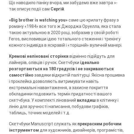
Що наводило паніку вчора, ми забудемо вже завтра »-
так описує події сам
Сергій
.
«Big brother is watching you»
саме цю крилату фразу з
роману «1984» все того ж Джорджа Оруелла, яка стала
такою актуальною в 2020 році, зобразив у своїй роботі
Feros, висловивши ідею тотального стеження і трекінгу
кожного індивіда в яскравій і «торішній» вуличній манері.
Кремові неліновані сторінки
відмінно підійдуть для
лайнерів, олівців і ручок. Скетчбуки
ідеально
розгортаються на 180 градусів і не закриваються
самостійно
завдяки відкритій палітурці. Якісна прошивка
і проклейка дозволяють витримувати навіть
екстремальні навантаження, а захисне покриття
обкладинки подовжить термін придатності вашого
скетчбука. У комплекті лінований
вкладиш
в клітинку і
лінію для зручності написання, побудови графіків,
таблиць, точних моделей і т.д.
Скетчбуки Manuscript служать як
прекрасним робочим
інструментом
для художників, дизайнерів, програмістів,