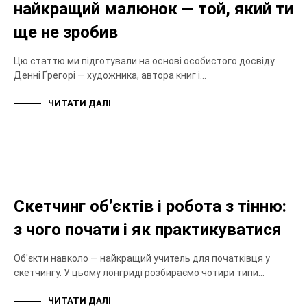
найкращий малюнок — той, який ти
ще не зробив
Цю статтю ми підготували на основі особистого досвіду
Денні Ґрегорі — художника, автора книг і…
ЧИТАТИ ДАЛІ
СКЕТЧИНГ
Скетчинг об’єктів і робота з тінню:
з чого почати і як практикуватися
Об'єкти навколо — найкращий учитель для початківця у
скетчингу. У цьому лонгриді розбираємо чотири типи…
ЧИТАТИ ДАЛІ