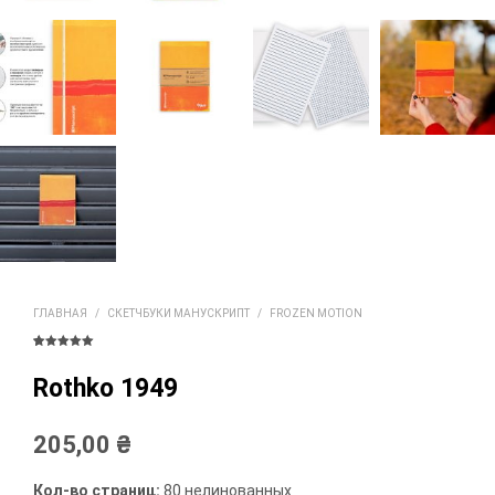
ГЛАВНАЯ
/
СКЕТЧБУКИ МАНУСКРИПТ
/
FROZEN MOTION
Рейтинг
2
5.00
из 5
на основе
Rothko 1949
опроса
пользователе
й
205,00
₴
Кол-во страниц:
80 нелинованных