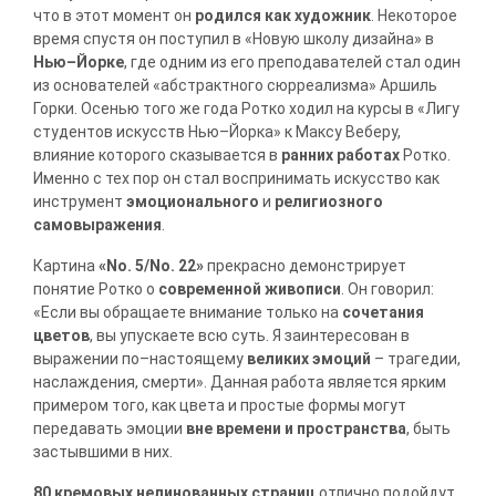
что в этот момент он
родился как художник
. Некоторое
время спустя он поступил в «Новую школу дизайна» в
Нью–Йорке
, где одним из его преподавателей стал один
из основателей «абстрактного сюрреализма» Аршиль
Горки. Осенью того же года Ротко ходил на курсы в «Лигу
студентов искусств Нью–Йорка» к Максу Веберу,
влияние которого сказывается в
ранних работах
Ротко.
Именно с тех пор он стал воспринимать искусство как
инструмент
эмоционального
и
религиозного
самовыражения
.
Картина
«No. 5/No. 22»
прекрасно демонстрирует
понятие Ротко о
современной живописи
. Он говорил:
«Если вы обращаете внимание только на
сочетания
цветов
, вы упускаете всю суть. Я заинтересован в
выражении по–настоящему
великих эмоций
– трагедии,
наслаждения, смерти». Данная работа является ярким
примером того, как цвета и простые формы могут
передавать эмоции
вне времени и пространства
, быть
застывшими в них.
80 кремовых нелинованных страниц
отлично подойдут