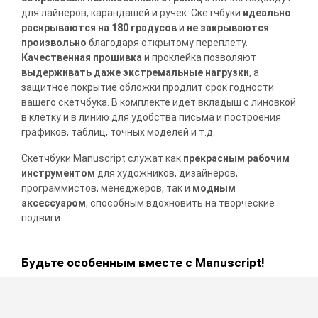
для лайнеров, карандашей и ручек. Скетчбуки
идеально
раскрываются на 180 градусов
и
не закрываются
произвольно
благодаря открытому переплету.
Качественная прошивка
и проклейка позволяют
выдерживать даже экстремальные нагрузки
, а
защитное покрытие обложки продлит срок годности
вашего скетчбука. В комплекте идет вкладыш с линовкой
в клетку и в линию для удобства письма и построения
графиков, таблиц, точных моделей и т.д.
Скетчбуки Manuscript служат как
прекрасным рабочим
инструментом
для художников, дизайнеров,
программистов, менеджеров, так и
модным
аксессуаром
, способным вдохновить на творческие
подвиги.
Будьте особенным вместе с Manuscript!